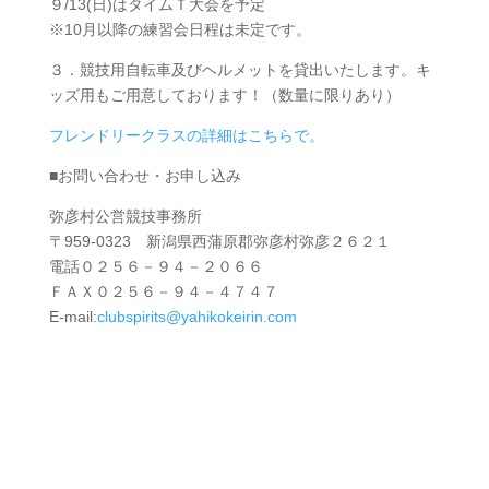
９/13(日)はタイムＴ大会を予定
※10月以降の練習会日程は未定です。
３．競技用自転車及びヘルメットを貸出いたします。キ
ッズ用もご用意しております！（数量に限りあり）
フレンドリークラスの詳細はこちらで。
■お問い合わせ・お申し込み
弥彦村公営競技事務所
〒959-0323 新潟県西蒲原郡弥彦村弥彦２６２１
電話０２５６－９４－２０６６
ＦＡＸ０２５６－９４－４７４７
E-mail:
clubspirits@yahikokeirin.com