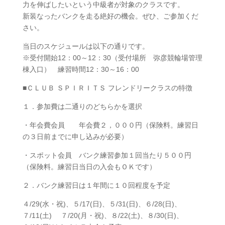
力を伸ばしたいという中級者が対象のクラスです。
新装なったバンクを走る絶好の機会。ぜひ、ご参加くだ
さい。
当日のスケジュールは以下の通りです。
※受付開始12：00～12：30（受付場所 弥彦競輪場管理
棟入口） 練習時間12：30～16：00
■ＣＬＵＢ ＳＰＩＲＩＴＳ フレンドリークラスの特徴
１．参加費は二通りのどちらかを選択
・年会費会員 年会費２，０００円（保険料。練習日
の３日前までに申し込みが必要）
・スポット会員 バンク練習参加１回当たり５００円
（保険料。練習日当日の入会もＯＫです）
２．バンク練習日は１年間に１０回程度を予定
４/29(水・祝)、５/17(日)、５/31(日)、６/28(日)、
７/11(土) ７/20(月・祝)、８/22(土)、８/30(日)、