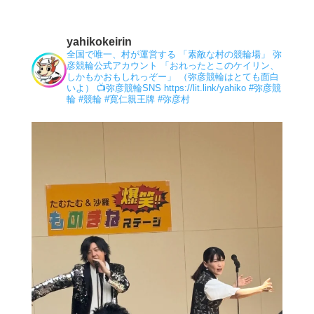
yahikokeirin
全国で唯一、村が運営する 「素敵な村の競輪場」 弥
彦競輪公式アカウント 「おれったとこのケイリン、
しかもかおもしれっぞー」 （弥彦競輪はとても面白
いよ）
📺弥彦競輪SNS
https://lit.link/yahiko
#弥彦競
輪
#競輪
#寛仁親王牌
#弥彦村