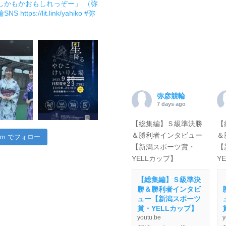
しかもかおもしれっぞー」 （弥
輪SNS
https://lit.link/yahiko
#弥
弥彦競輪
7 days ago
【総集編】Ｓ級準決勝
【
＆勝利者インタビュー
＆
gram でフォロー
【新潟スポーツ賞・
【
YELLカップ】
Y
【総集編】Ｓ級準決
勝＆勝利者インタビ
ュー【新潟スポーツ
賞・YELLカップ】
youtu.be
y