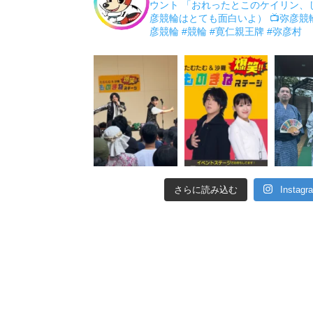
ウント 「おれったとこのケイリン、
彦競輪はとても面白いよ）
📺弥彦競
彦競輪
#競輪
#寛仁親王牌
#弥彦村
さらに読み込む
Insta