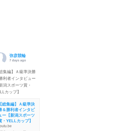
弥彦競輪
7 days ago
総集編】Ａ級準決勝
勝利者インタビュー
新潟スポーツ賞・
ELLカップ】
【総集編】Ａ級準決
勝＆勝利者インタビ
ュー【新潟スポーツ
賞・YELLカップ】
outu.be