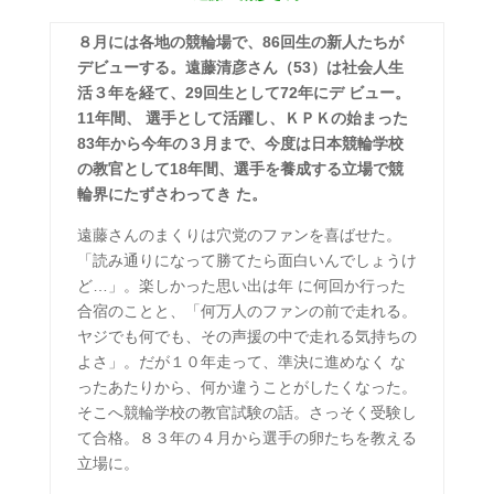
８月には各地の競輪場で、86回生の新人たちが
デビューする。遠藤清彦さん（53）は社会人生
活３年を経て、29回生として72年にデ ビュー。
11年間、 選手として活躍し、ＫＰＫの始まった
83年から今年の３月まで、今度は日本競輪学校
の教官として18年間、選手を養成する立場で競
輪界にたずさわってき た。
遠藤さんのまくりは穴党のファンを喜ばせた。
「読み通りになって勝てたら面白いんでしょうけ
ど…」。楽しかった思い出は年 に何回か行った
合宿のことと、「何万人のファンの前で走れる。
ヤジでも何でも、その声援の中で走れる気持ちの
よさ」。だが１０年走って、準決に進めなく な
ったあたりから、何か違うことがしたくなった。
そこへ競輪学校の教官試験の話。さっそく受験し
て合格。８３年の４月から選手の卵たちを教える
立場に。