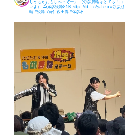
しかもかおもしれっぞー」 （弥彦競輪はとても面白
いよ）
📺弥彦競輪SNS
https://lit.link/yahiko
#弥彦競
輪
#競輪
#寛仁親王牌
#弥彦村