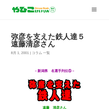
弥彦を支えた鉄人達５
遠藤清彦さん
8月 1, 2001
|
コラム 一覧
－新潟県 名選手列伝⑤－
遠藤 清彦さん