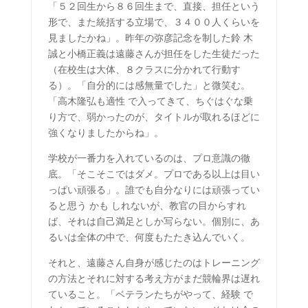
「５２回生から８６回生まで、直接、担任という
形で、また統括する立場で、３４００人くらいを
見ましたかね」。昨年の弥彦記念を制した鈴 木
誠と小橋正義は遠藤さんが担任をした生徒だった
（在校生は大体、８クラスに分かれて行動す
る）。「自分的には感無量でした」と微笑む。
「高木隆弘も適性 で入ってきて、ちぐはぐな乗
り方で、弱かったのが、タイトルが取れるほどに
強くなりましたからね」。
学校が一番力を入れているのは、プロ意識の徹
底。「そこそこではダメ。プロである以上は目い
っぱい頑張る」。誰でも自分なりには頑張ってい
ると思う かも しれないが、教官の目からすれ
ば、それは自己満足としか写らない。個別に、あ
るいは全体の中で、何度もたたき込んでいく。
それと、遠藤さん自身が感じたのはトレーニング
の方法とそれに対する考え方がまだ競輪界は遅れ
ていること。「ベテランたちがやって、経験 で