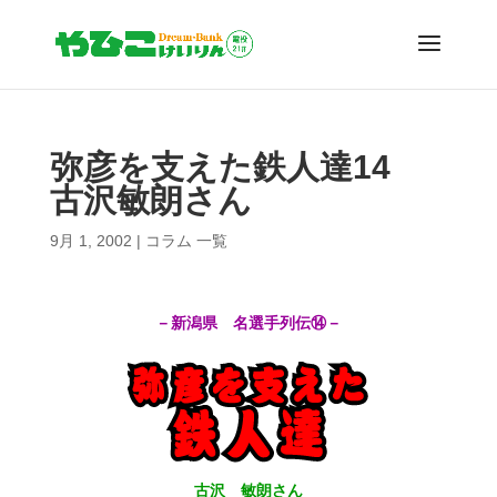
弥彦を支えた鉄人達14
古沢敏朗さん
9月 1, 2002
|
コラム 一覧
－新潟県 名選手列伝⑭－
古沢 敏朗さん