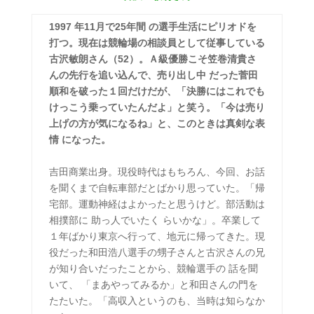
1997 年11月で25年間 の選手生活にピリオドを
打つ。現在は競輪場の相談員として従事している
古沢敏朗さん（52）。Ａ級優勝こそ笠巻清貴さ
んの先行を追い込んで、売り出し中 だった菅田
順和を破った１回だけだが、「決勝にはこれでも
けっこう乗っていたんだよ」と笑う。「今は売り
上げの方が気になるね」と、このときは真剣な表
情 になった。
吉田商業出身。現役時代はもちろん、今回、お話
を聞くまで自転車部だとばかり思っていた。「帰
宅部。運動神経はよかったと思うけど。部活動は
相撲部に 助っ人でいたく らいかな」。卒業して
１年ばかり東京へ行って、地元に帰ってきた。現
役だった和田浩八選手の甥子さんと古沢さんの兄
が知り合いだったことから、競輪選手の 話を聞
いて、 「まあやってみるか」と和田さんの門を
たたいた。「高収入というのも、当時は知らなか