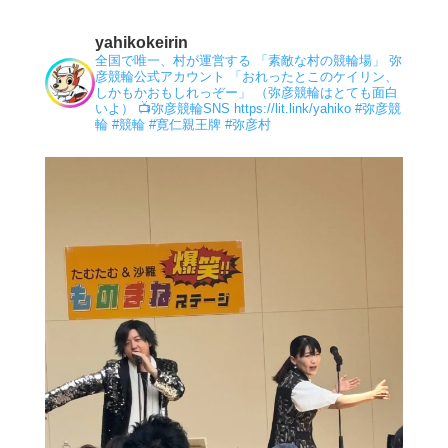
yahikokeirin
全国で唯一、村が運営する 「素敵な村の競輪場」 弥
彦競輪公式アカウント 「おれったとこのケイリン、
しかもかおもしれっぞー」 （弥彦競輪はとても面白
いよ）
📺弥彦競輪SNS
https://lit.link/yahiko
#弥彦競
輪
#競輪
#寛仁親王牌
#弥彦村