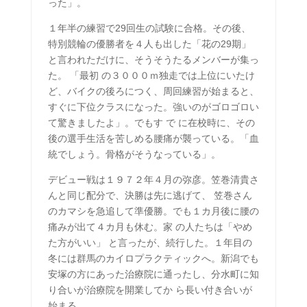
った」。
１年半の練習で29回生の試験に合格。その後、
特別競輪の優勝者を４人も出した「花の29期」
と言われただけに、そうそうたるメンバーが集っ
た。 「最初 の３０００ｍ独走では上位にいたけ
ど、バイクの後ろにつく、周回練習が始まると、
すぐに下位クラスになった。強いのがゴロゴロい
て驚きましたよ」。でもす で に在校時に、その
後の選手生活を苦しめる腰痛が襲っている。「血
統でしょう。骨格がそうなっている」。
デビュー戦は１９７２年４月の弥彦。笠巻清貴さ
んと同じ配分で、決勝は先に逃げて、 笠巻さん
のカマシを急追して準優勝。でも１カ月後に腰の
痛みが出て４カ月も休む。家 の人たちは「やめ
た方がいい」 と言ったが、続行した。１年目の
冬には群馬のカイロプラクティックへ。新潟でも
安塚の方にあった治療院に通ったし、分水町に知
り合いが治療院を開業してか ら長い付き合いが
始まる。