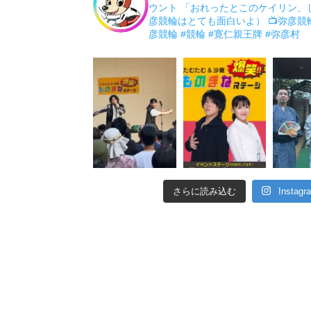
ウント 「おれったとこのケイリン、
彦競輪はとても面白いよ）
📺弥彦競
彦競輪
#競輪
#寛仁親王牌
#弥彦村
さらに読み込む
Insta