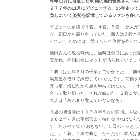
昨年11月に引退した40期の池田哲男さん（
９７７年の11月にデビューする。25年走っ
負しに いく姿勢を記憶しているファンも多い
デビューの前橋で３着、４着、５着。 新人
が、初日から競り合っていた。新人は先行と
っていく ためには、競り合って位置を作って
池田さんの現役時代に、当時は弥彦にあった
置かれ、両側の壁にマットが貼られてい た。
１勝目は翌年３月の千葉までかかった。「前
浜茶屋を借りて練習してい たんです。前橋
真っ暗。海辺だから風も半端ではない。「そ
合って取り切った。それが続いた。２着に食
本人は「あんまり覚えていないなあ」。
Ｂ級の初優勝は１９７８年５月の静岡。Ａ級
９８２年４月の宇都宮まで待たなければなら
て、何かやる気が おきない。１日ボーッと
た」。１着、１着で勝ち上がったが、本人はま