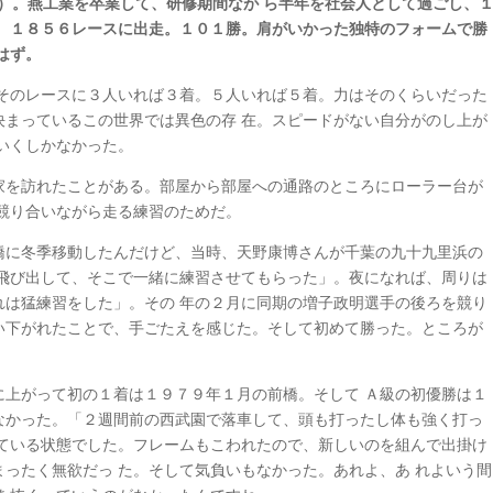
47）。燕工業を卒業して、研修期間なが ら半年を社会人として過ごし、
て、１８５６レースに出走。１０１勝。肩がいかった独特のフォームで勝
はず。
がそのレースに３人いれば３着。５人いれば５着。力はそのくらいだった
決まっているこの世界では異色の存 在。スピードがない自分がのし上が
いくしかなかった。
家を訪れたことがある。部屋から部屋への通路のところにローラー台が
競り合いながら走る練習のためだ。
橋に冬季移動したんだけど、当時、天野康博さんが千葉の九十九里浜の
を飛び出して、そこで一緒に練習させてもらった」。夜になれば、周りは
れは猛練習をした」。その 年の２月に同期の増子政明選手の後ろを競り
い下がれたことで、手ごたえを感じた。そして初めて勝った。ところが
に上がって初の１着は１９７９年１月の前橋。そして Ａ級の初優勝は１
なかった。「２週間前の西武園で落車して、頭も打ったし体も強く打っ
している状態でした。フレームもこわれたので、新しいのを組んで出掛け
ったく無欲だっ た。そして気負いもなかった。あれよ、あ れよいう間