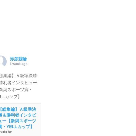
弥彦競輪
1 week ago
総集編】Ａ級準決勝
勝利者インタビュー
新潟スポーツ賞・
ELLカップ】
【総集編】Ａ級準決
勝＆勝利者インタビ
ュー【新潟スポーツ
賞・YELLカップ】
outu.be