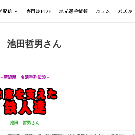
ブ配信
専門誌PDF
地元選手情報
コラム
パズル
5 池田哲男さん
－新潟県 名選手列伝⑮－
池田 哲男さん