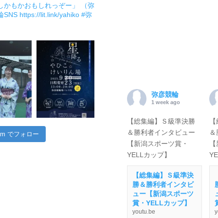
しかもかおもしれっぞー」 （弥
輪SNS
https://lit.link/yahiko
#弥
弥彦競輪
1 week ago
【総集編】Ｓ級準決勝
【
＆勝利者インタビュー
＆
gram でフォロー
【新潟スポーツ賞・
【
YELLカップ】
Y
【総集編】Ｓ級準決
勝＆勝利者インタビ
ュー【新潟スポーツ
賞・YELLカップ】
youtu.be
y