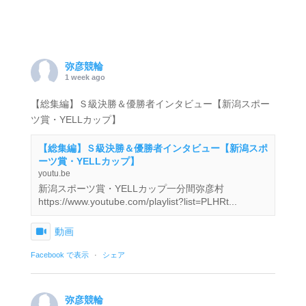
弥彦競輪
1 week ago
【総集編】Ｓ級決勝＆優勝者インタビュー【新潟スポー
ツ賞・YELLカップ】
【総集編】Ｓ級決勝＆優勝者インタビュー【新潟スポ
ーツ賞・YELLカップ】
youtu.be
新潟スポーツ賞・YELLカップ一分間弥彦村
https://www.youtube.com/playlist?list=PLHRt...
動画
Facebook で表示
·
シェア
弥彦競輪