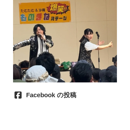
Facebook の投稿