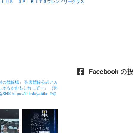
ＣＬＵＢ ＳＰＩＲＩＴＳフレンドリークラス
Facebook の
村の競輪場」 弥彦競輪公式アカ
しかもかおもしれっぞー」 （弥
輪SNS
https://lit.link/yahiko
#弥