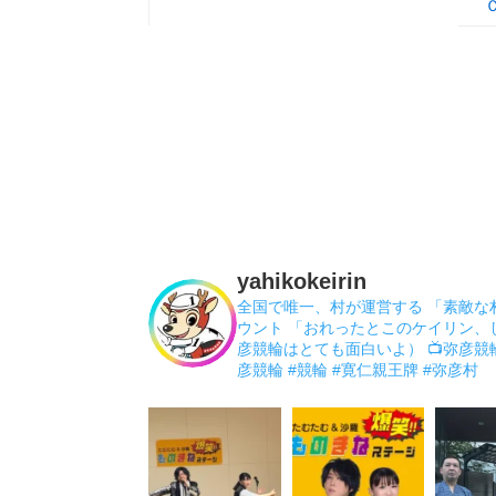
yahikokeirin
全国で唯一、村が運営する 「素敵な
ウント 「おれったとこのケイリン、
彦競輪はとても面白いよ）
📺弥彦競
彦競輪
#競輪
#寛仁親王牌
#弥彦村