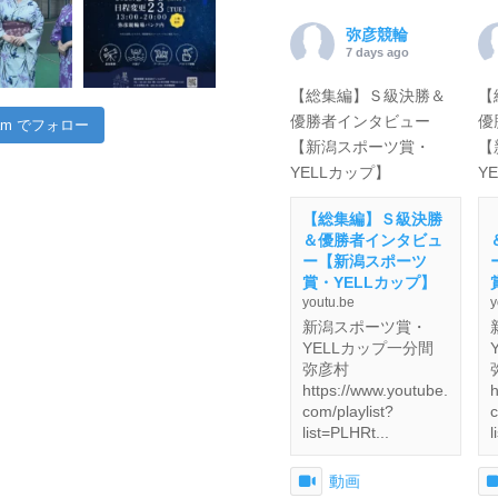
弥彦競輪
7 days ago
【総集編】Ｓ級決勝＆
【
優勝者インタビュー
優
gram でフォロー
【新潟スポーツ賞・
【
YELLカップ】
Y
【総集編】Ｓ級決勝
＆優勝者インタビュ
ー【新潟スポーツ
賞・YELLカップ】
youtu.be
y
新潟スポーツ賞・
YELLカップ一分間
弥彦村
https://www.youtube.
h
com/playlist?
c
list=PLHRt...
l
動画