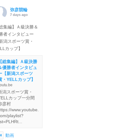
弥彦競輪
7 days ago
総集編】Ａ級決勝＆
勝者インタビュー
新潟スポーツ賞・
ELLカップ】
【総集編】Ａ級決勝
＆優勝者インタビュ
ー【新潟スポーツ
賞・YELLカップ】
outu.be
新潟スポーツ賞・
YELLカップ一分間
弥彦村
ttps://www.youtube.
om/playlist?
ist=PLHRt...
動画