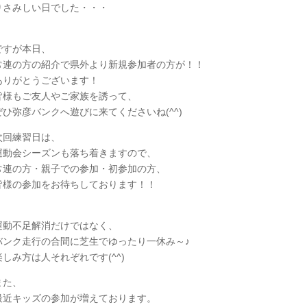
りさみしい日でした・・・
ですが本日、
常連の方の紹介で県外より新規参加者の方が！！
ありがとうございます！
皆様もご友人やご家族を誘って、
ぜひ弥彦バンクへ遊びに来てくださいね(^^)
次回練習日は、
運動会シーズンも落ち着きますので、
常連の方・親子での参加・初参加の方、
皆様の参加をお待ちしております！！
運動不足解消だけではなく、
バンク走行の合間に芝生でゆったり一休み～♪
楽しみ方は人それぞれです(^^)
また、
最近キッズの参加が増えております。