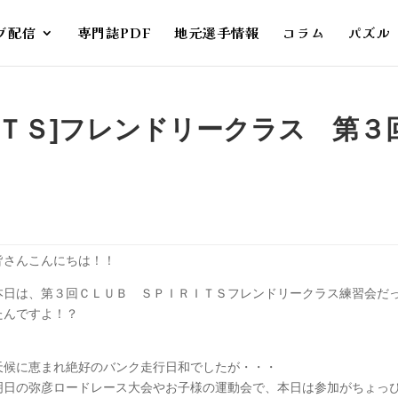
ブ配信
専門誌PDF
地元選手情報
コラム
パズル
ＩＴＳ]フレンドリークラス 第３
皆さんこんにちは！！
本日は、第３回ＣＬＵＢ ＳＰＩＲＩＴＳフレンドリークラス練習会だ
たんですよ！？
天候に恵まれ絶好のバンク走行日和でしたが・・・
明日の弥彦ロードレース大会やお子様の運動会で、本日は参加がちょっ