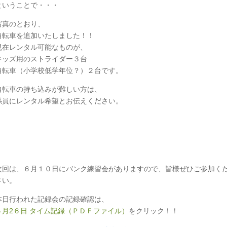
ということで・・・
写真のとおり、
自転車を追加いたしました！！
現在レンタル可能なものが、
キッズ用のストライダー３台
自転車（小学校低学年位？）２台です。
自転車の持ち込みが難しい方は、
係員にレンタル希望とお伝えください。
次回は、６月１０日にバンク練習会がありますので、皆様ぜひご参加く
さい。
本日行われた記録会の記録確認は、
５月2６日 タイム記録（ＰＤＦファイル）
をクリック！！