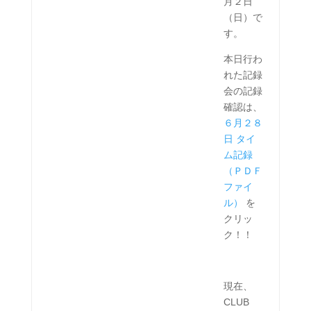
月２日
（日）で
す。
本日行わ
れた記録
会の記録
確認は、
６月２８
日 タイ
ム記録
（ＰＤＦ
ファイ
ル）
を
クリッ
ク！！
現在、
CLUB