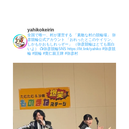
yahikokeirin
全国で唯一、村が運営する 「素敵な村の競輪場」 弥
彦競輪公式アカウント 「おれったとこのケイリン、
しかもかおもしれっぞー」 （弥彦競輪はとても面白
いよ）
📺弥彦競輪SNS
https://lit.link/yahiko
#弥彦競
輪
#競輪
#寛仁親王牌
#弥彦村