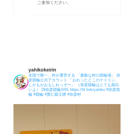
ご参加ください。
yahikokeirin
全国で唯一、村が運営する 「素敵な村の競輪場」 弥
彦競輪公式アカウント 「おれったとこのケイリン、
しかもかおもしれっぞー」 （弥彦競輪はとても面白
いよ）
📺弥彦競輪SNS
https://lit.link/yahiko
#弥彦競
輪
#競輪
#寛仁親王牌
#弥彦村