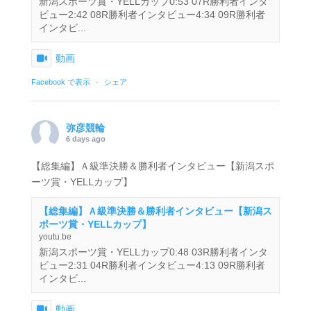
新潟スポーツ賞・YELLカップ0:53 07R勝利者インタ
ビュー2:42 08R勝利者インタビュー4:34 09R勝利者
インタビ...
動画
Facebook で表示
·
シェア
弥彦競輪
6 days ago
【総集編】Ａ級準決勝＆勝利者インタビュー【新潟スポ
ーツ賞・YELLカップ】
【総集編】Ａ級準決勝＆勝利者インタビュー【新潟ス
ポーツ賞・YELLカップ】
youtu.be
新潟スポーツ賞・YELLカップ0:48 03R勝利者インタ
ビュー2:31 04R勝利者インタビュー4:13 09R勝利者
インタビ...
動画