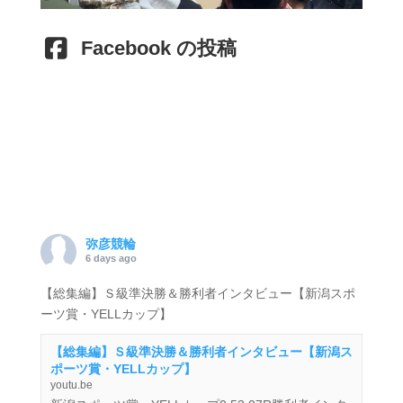
Facebook の投稿
弥彦競輪
6 days ago
【総集編】Ｓ級準決勝＆勝利者インタビュー【新潟スポ
ーツ賞・YELLカップ】
【総集編】Ｓ級準決勝＆勝利者インタビュー【新潟ス
ポーツ賞・YELLカップ】
youtu.be