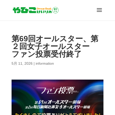
第69回オールスター、第
２回女子オールスター
ファン投票受付終了
5月 11, 2026
|
information