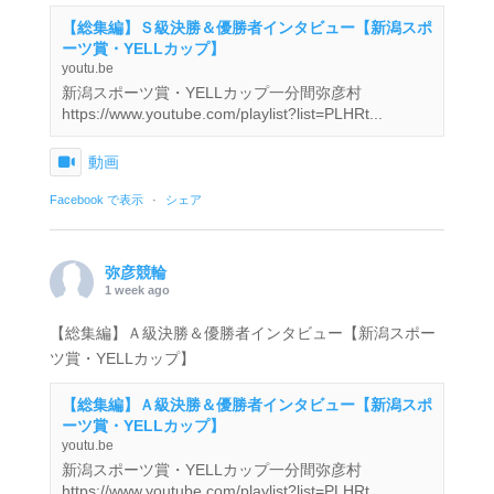
【総集編】Ｓ級決勝＆優勝者インタビュー【新潟スポ
ーツ賞・YELLカップ】
youtu.be
新潟スポーツ賞・YELLカップ一分間弥彦村
https://www.youtube.com/playlist?list=PLHRt...
動画
Facebook で表示
·
シェア
弥彦競輪
1 week ago
【総集編】Ａ級決勝＆優勝者インタビュー【新潟スポー
ツ賞・YELLカップ】
【総集編】Ａ級決勝＆優勝者インタビュー【新潟スポ
ーツ賞・YELLカップ】
youtu.be
新潟スポーツ賞・YELLカップ一分間弥彦村
https://www.youtube.com/playlist?list=PLHRt...