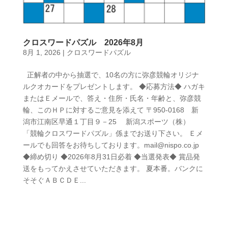
クロスワードパズル 2026年8月
8月 1, 2026
|
クロスワードパズル
正解者の中から抽選で、10名の方に弥彦競輪オリジナ
ルクオカードをプレゼントします。 ◆応募方法◆ ハガキ
またはＥメールで、答え・住所・氏名・年齢と、弥彦競
輪、このＨＰに対するご意見を添えて 〒950-0168 新
潟市江南区早通１丁目９－25 新潟スポーツ（株）
「競輪クロスワードパズル」係までお送り下さい。 Ｅメ
ールでも回答をお待ちしております。mail@nispo.co.jp
◆締め切り ◆2026年8月31日必着 ◆当選発表◆ 賞品発
送をもってかえさせていただきます。 夏本番。バンクに
そそぐＡＢＣＤＥ...