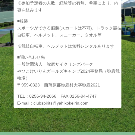
※参加予定者の人数、経験等の有無、希望により、内
容を組みます
■服装
スポーツができる服装(スカートは不可)、トラック競技
自転車、ヘルメット、スニーカー、タオル等
※競技自転車、ヘルメットは無料レンタルあります
■問い合わせ先
一般財団法人 弥彦サイクリングパーク
やひこけいりんガールズキャンプ2024事務局（弥彦競
輪場）
〒959-0323 西蒲原郡弥彦村大字弥彦2621
TEL：0256-94-2066 FAX:0256-94-4747
E-mail：clubspirits@yahikokeirin.com