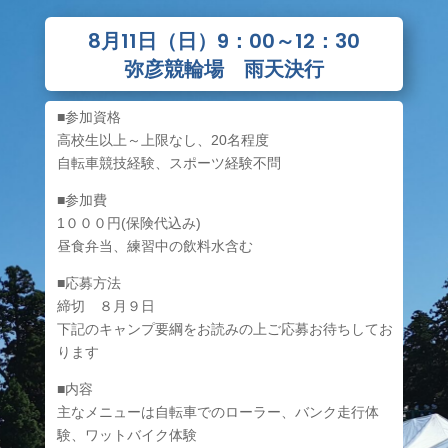
8月11日（日）9：00～12：30
弥彦競輪場 雨天決行
■参加資格
高校生以上～上限なし、20名程度
自転車競技経験、スポーツ経験不問
■参加費
1０００円(保険代込み)
昼食弁当、練習中の飲料水含む
■応募方法
締切 ８月９日
下記のキャンプ要綱をお読みの上ご応募お待ちしてお
ります
■内容
主なメニューは自転車でのローラー、バンク走行体
験、ワットバイク体験