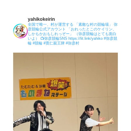
yahikokeirin
全国で唯一、村が運営する 「素敵な村の競輪場」 弥
彦競輪公式アカウント 「おれったとこのケイリン、
しかもかおもしれっぞー」 （弥彦競輪はとても面白
いよ）
📺弥彦競輪SNS
https://lit.link/yahiko
#弥彦競
輪
#競輪
#寛仁親王牌
#弥彦村