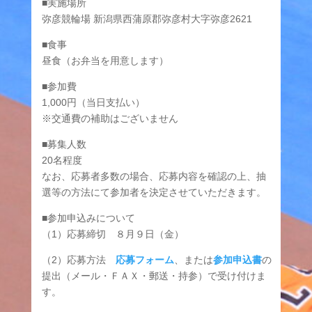
■実施場所
弥彦競輪場 新潟県西蒲原郡弥彦村大字弥彦2621
■食事
昼食（お弁当を用意します）
■参加費
1,000円（当日支払い）
※交通費の補助はございません
■募集人数
20名程度
なお、応募者多数の場合、応募内容を確認の上、抽
選等の方法にて参加者を決定させていただきます。
■参加申込みについて
（1）応募締切 ８月９日（金）
（2）応募方法
応募フォーム
、または
参加申込書
の
提出（メール・ＦＡＸ・郵送・持参）で受け付けま
す。